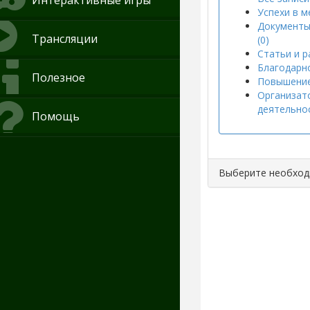
Интерактивные игры
Успехи в м
Документы
Трансляции
(0)
Статьи и р
Благодарно
Полезное
Повышение
Организат
деятельнос
Помощь
Выберите необхо