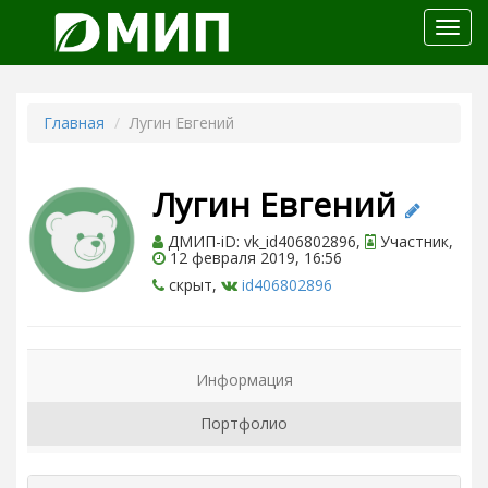
Откр
меню
Главная
Лугин Евгений
Лугин Евгений
ДМИП-iD: vk_id406802896,
Участник,
12 февраля 2019, 16:56
скрыт,
id406802896
Информация
Портфолио