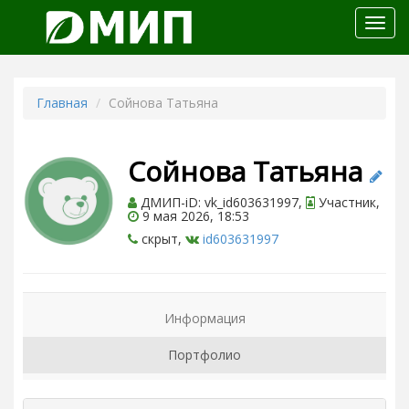
Откр
меню
Главная
Сойнова Татьяна
Сойнова Татьяна
ДМИП-iD: vk_id603631997,
Участник,
9 мая 2026, 18:53
скрыт,
id603631997
Информация
Портфолио