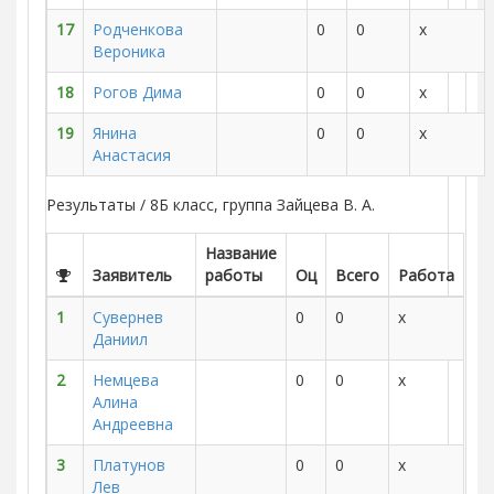
17
Родченкова
0
0
x
Вероника
18
Рогов Дима
0
0
x
19
Янина
0
0
x
Анастасия
Результаты / 8Б класс, группа Зайцева В. А.
Название
Заявитель
работы
Оц
Всего
Работа
1
Сувернев
0
0
x
Даниил
2
Немцева
0
0
x
Алина
Андреевна
3
Платунов
0
0
x
Лев