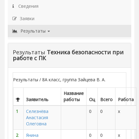
Сведения
Заявки
Результаты
Результаты
Техника безопасности при
работе с ПК
Результаты / 8А класс, группа Зайцева В. А.
Название
Заявитель
работы
Оц
Всего
Работа
1
Селезнёва
0
0
x
Анастасия
Олеговна
2
Янина
0
0
x