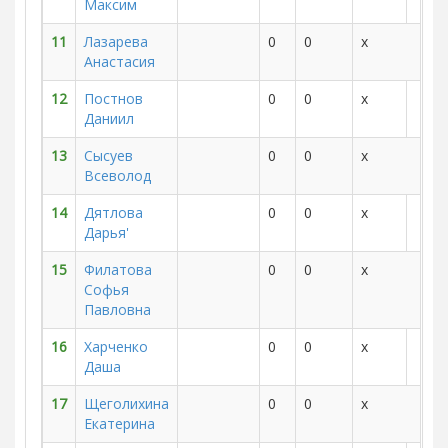
Максим
11
Лазарева
0
0
x
Анастасия
12
Постнов
0
0
x
Даниил
13
Сысуев
0
0
x
Всеволод
14
Дятлова
0
0
x
Дарья'
15
Филатова
0
0
x
Софья
Павловна
16
Харченко
0
0
x
Даша
17
Щеголихина
0
0
x
Екатерина