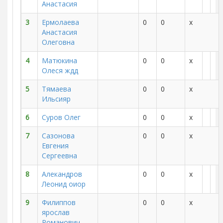
Анастасия
3
Ермолаева
0
0
x
Анастасия
Олеговна
4
Матюкина
0
0
x
Олеся ждд
5
Тямаева
0
0
x
Ильсияр
6
Суров Олег
0
0
x
7
Сазонова
0
0
x
Евгения
Сергеевна
8
Алекандров
0
0
x
Леонид оиор
9
Филиппов
0
0
x
ярослав
Романович