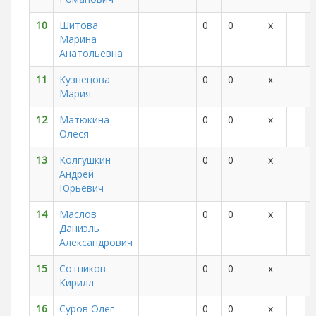
10
Шитова
0
0
x
Марина
Анатольевна
11
Кузнецова
0
0
x
Мария
12
Матюкина
0
0
x
Олеся
13
Колгушкин
0
0
x
Андрей
Юрьевич
14
Маслов
0
0
x
Даниэль
Александрович
15
Сотников
0
0
x
Кирилл
16
Суров Олег
0
0
x