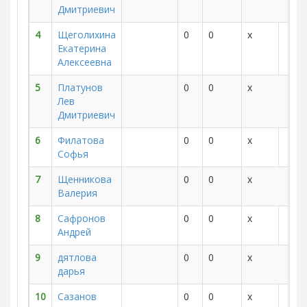
Дмитриевич
4
Щеголихина
0
0
x
Екатерина
Алексеевна
5
Платунов
0
0
x
Лев
Дмитриевич
6
Филатова
0
0
x
Софья
7
Щенникова
0
0
x
Валерия
8
Сафронов
0
0
x
Андрей
9
дятлова
0
0
x
дарья
10
Сазанов
0
0
x