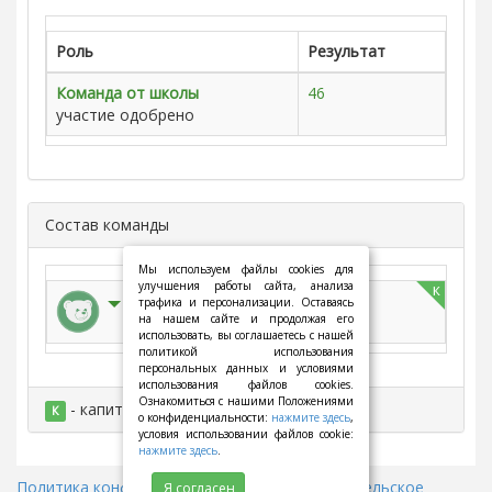
Роль
Результат
Команда от школы
46
участие одобрено
Состав команды
Мы используем файлы cookies для
улучшения работы сайта, анализа
к
Иванов Дмитрий
трафика и персонализации. Оставаясь
на нашем сайте и продолжая его
использовать, вы соглашаетесь с нашей
политикой использования
персональных данных и условиями
использования файлов cookies.
Ознакомиться с нашими Положениями
- капитан
К
о конфиденциальности:
нажмите здесь
,
условия использовании файлов cookie:
нажмите здесь
.
Политика конфиденциальности
||
Пользовательское
Я согласен