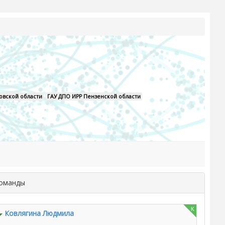
овской области
ГАУ ДПО ИРР Пензенской области
команды
к
Ковлягина Людмила