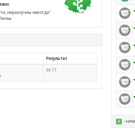
зано
та, неразлучны никогда"
Пензы
Результат
36.77
о
- кап
К