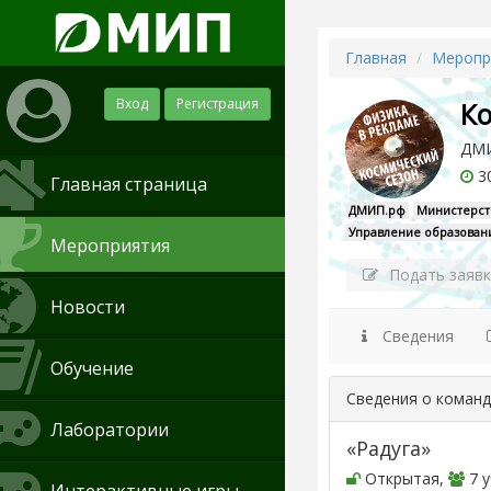
Главная
Меропр
Вход
Регистрация
Ко
ДМИ
30
Главная страница
ДМИП.рф
Министерст
Управление образован
Мероприятия
Подать заявк
Новости
Сведения
Обучение
Сведения о коман
Лаборатории
«Радуга»
Открытая,
7 у