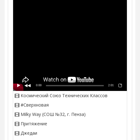
0:00
2:01
Космический Союз Технических Классов
#Сверхновая
Milky Way (СОШ №32, г. Пенза)
Притяжение
Джедаи