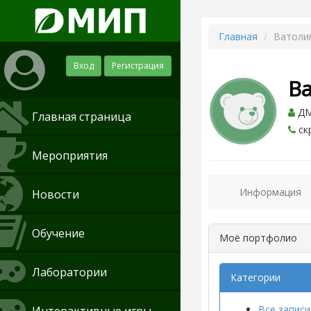
Главная
Ватоли
Вход
Регистрация
В
ДМИ
Главная страница
ск
Мероприятия
Информация
Новости
Обучение
Моё портфолио
Лаборатории
Категории
Все записи 