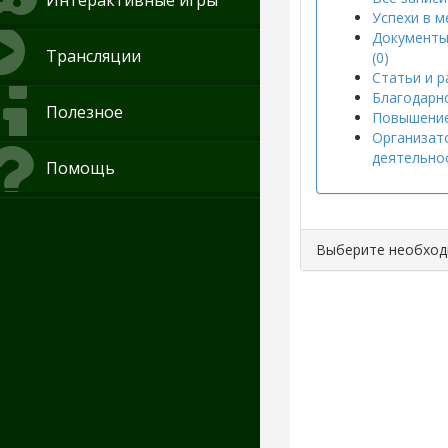
Интерактивные игры
Успехи в м
Документы
Трансляции
(0)
Статьи и р
Благодарно
Полезное
Повышение
Организат
деятельнос
Помощь
Выберите необхо