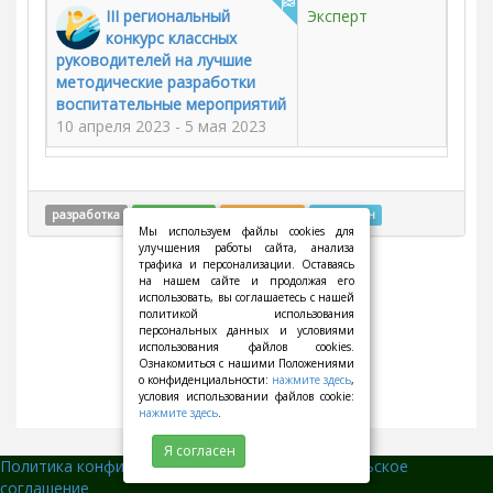
III региональный
Эксперт
конкурс классных
руководителей на лучшие
методические разработки
воспитательные мероприятий
10 апреля 2023 - 5 мая 2023
разработка
проводится
остановлен
завершён
Мы используем файлы cookies для
улучшения работы сайта, анализа
трафика и персонализации. Оставаясь
на нашем сайте и продолжая его
использовать, вы соглашаетесь с нашей
политикой использования
персональных данных и условиями
использования файлов cookies.
Ознакомиться с нашими Положениями
о конфиденциальности:
нажмите здесь
,
условия использовании файлов cookie:
нажмите здесь
.
Я согласен
Политика конфиденциальности
||
Пользовательское
соглашение