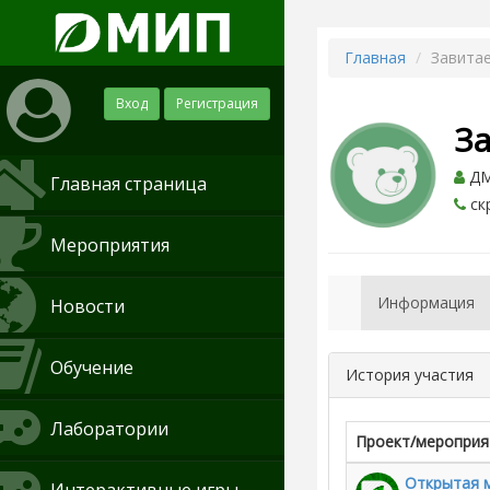
Главная
Завита
Вход
Регистрация
З
ДМ
Главная страница
ск
Мероприятия
Информация
Новости
Обучение
История участия
Лаборатории
Проект/мероприя
Открытая 