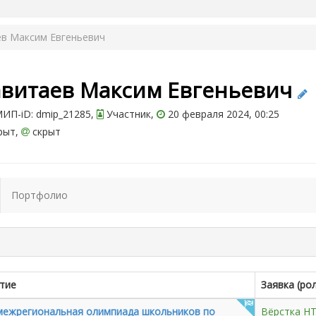
ев Максим Евгеньевич
авитаев Максим Евгеньевич
ИП-iD: dmip_21285,
Участник,
20 февраля 2024, 00:25
рыт,
скрыт
Портфолио
тие
Заявка (ро
межрегиональная олимпиада школьников по
Вёрстка H