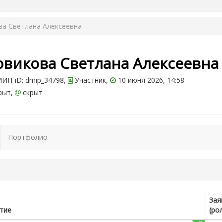
ва Светлана Алексеевна
овикова Светлана Алексеевн
ИП-iD: dmip_34798,
Участник,
10 июня 2026, 14:58
рыт,
скрыт
Портфолио
Зая
тие
(ро