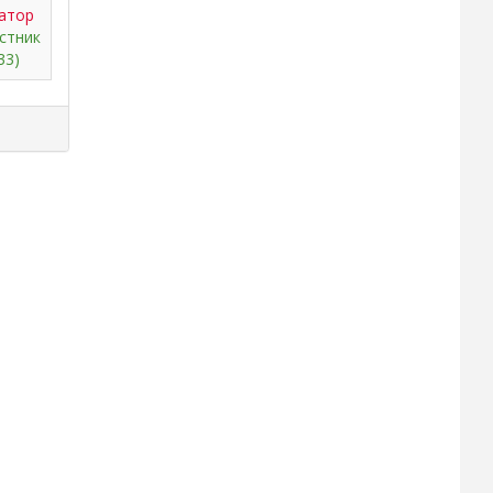
атор
стник
33)