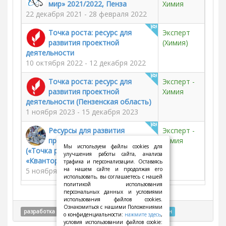
мир» 2021/2022, Пенза
Химия
22 декабря 2021 - 28 февраля 2022
Точка роста: ресурс для
Эксперт
развития проектной
(Химия)
деятельности
10 октября 2022 - 12 декабря 2022
Точка роста: ресурс для
Эксперт -
развития проектной
Химия
деятельности (Пензенская область)
1 ноября 2023 - 15 декабря 2023
Ресурсы для развития
Эксперт -
проектной деятельности
химия
Мы используем файлы cookies для
(«Точка роста», «IT-куб»,
улучшения работы сайта, анализа
«Кванториум»)
трафика и персонализации. Оставаясь
на нашем сайте и продолжая его
5 ноября 2024 - 13 декабря 2024
использовать, вы соглашаетесь с нашей
политикой использования
персональных данных и условиями
использования файлов cookies.
Ознакомиться с нашими Положениями
разработка
проводится
остановлен
завершён
о конфиденциальности:
нажмите здесь
,
условия использовании файлов cookie: