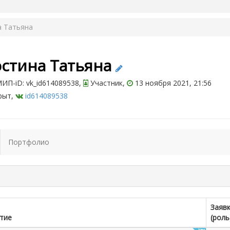
а Татьяна
остина Татьяна
ИП-iD: vk_id614089538,
Участник,
13 ноября 2021, 21:56
рыт,
id614089538
Портфолио
Заяв
тие
(роль