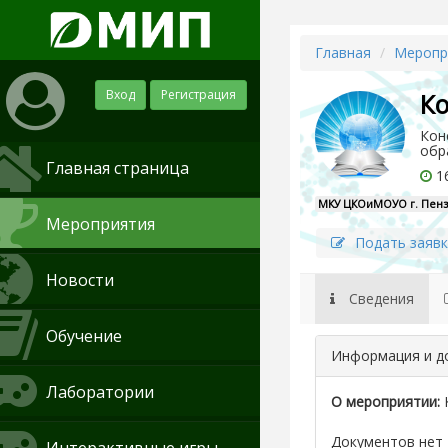
Главная
Меропр
Вход
Регистрация
Ко
Кон
обр
Главная страница
16
МКУ ЦКОиМОУО г. Пен
Мероприятия
Подать заявк
Новости
Сведения
Обучение
Информация и д
Лаборатории
О мероприятии:
Документов нет