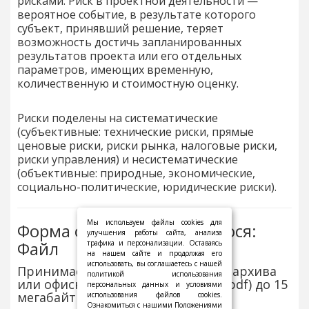
рисками. Риск в проектной деятельности —
вероятное событие, в результате которого
субъект, принявший решение, теряет
возможность достичь запланированных
результатов проекта или его отдельных
параметров, имеющих временную,
количественную и стоимостную оценку.
Риски поделены на систематические
(субъективные: технические риски, прямые
ценовые риски, риски рынка, налоговые риски,
риски управления) и несистематические
(объективные: природные, экономические,
социально-политические, юридические риски).
Мы используем файлы cookies для
Форма отчёта обучающегося:
улучшения работы сайта, анализа
Файл
трафика и персонализации. Оставаясь
на нашем сайте и продолжая его
использовать, вы соглашаетесь с нашей
Принимается Файл изображения, архива
политикой использования
или офисного документа (в т.ч. и pdf) до 15
персональных данных и условиями
мегабайт
использования файлов cookies.
Ознакомиться с нашими Положениями